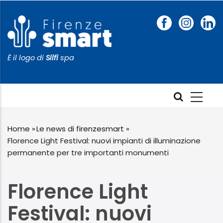
Salta
al
contenuto
principale
È il logo di
Silfi
spa
Home
»
Le news di firenzesmart
»
Florence Light Festival: nuovi impianti di illuminazione
Briciole
permanente per tre importanti monumenti
di
pane
Florence Light
Festival: nuovi