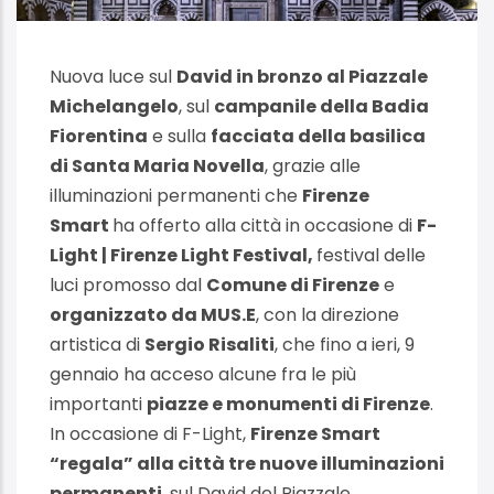
Nuova luce sul
David in bronzo al Piazzale
Michelangelo
, sul
campanile della Badia
Fiorentina
e sulla
facciata della basilica
di Santa Maria Novella
, grazie alle
illuminazioni permanenti che
Firenze
Smart
ha offerto alla città in occasione di
F-
Light | Firenze Light Festival,
festival delle
luci promosso dal
Comune di Firenze
e
organizzato da MUS.E
, con la direzione
artistica di
Sergio Risaliti
, che fino a ieri, 9
gennaio ha acceso alcune fra le più
importanti
piazze e monumenti di Firenze
.
In occasione di F-Light,
Firenze Smart
“regala” alla città tre nuove illuminazioni
permanenti
, sul David del Piazzale