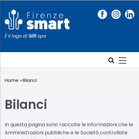
Salta
al
contenuto
principale
È il logo di
Silfi
spa
Home
»
Bilanci
Briciole
Bilanci
di
pane
In questa pagina sono raccolte le informazioni che le
Amministrazioni pubbliche e le Società controllate